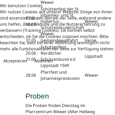
Wewer
Wir benutzen Cookies
Schützenfest der St.
Wir nutzen Cookies auf unserer Website. Einige von ihnen
Johannes- und St.
sind essenziell für den Betrieb der Seite, während andere
15.05 -
Hubertus-
Wewer
uns helfen, diese Website und die Nutzererfahrung zu
18.05
Schützenbruderschaft
verbessern (Tracking Cookies). Sie können selbst
Wewer
entscheiden, ob Sie die Cookies zulassen möchten. Bitte
31.05
Gemeindewallfahrt
Verne
beachten Sie, dass bei einer Ablehnung womöglich nicht
Schützenfest
mehr alle Funktionalitäten der Seite zur Verfügung stehen.
20.06 -
Nördlicher
Lippstadt
21.06
Schützenbund e.V.
Akzeptieren
Ablehnen
Lippstadt 1949
Pfarrfest und
28.06
Wewer
Johannesprezession
Proben
Die Proben finden Dienstag im
Pfarrzentrum Wewer (Alter Hellweg